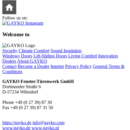
Follow us on:
Welcome to
Security
Climate Comfort
Sound Insulation
Windows
Doors
Lift-Sliding Doors
Living Comfort
Innovation
Dealers
About GAYKO
Contact
Become a Dealer
Imprint
Privacy Policy
General Terms &
Conditions
GAYKO Fenster-Türenwerk GmbH
Dortmunder Straße 6
D-57234 Wilnsdorf
Phone +49 (0 27 39) 87 30
Fax +49 (0 27 39) 87 31 50
https://gayko.de
info@gayko.com
www.gayko.de
www.gayko.nl