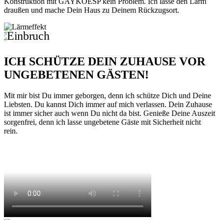
Konstruktion mit GAYKOESP kein Problem. Ich lasse den Lärm
draußen und mache Dein Haus zu Deinem Rückzugsort.
Aktuell
steigen die
ICH SCHÜTZE DEIN ZUHAUSE VOR
Einbruchzahlen
!
wieder
UNGEBETENEN GÄSTEN!
Mit mir bist Du immer geborgen, denn ich schütze Dich und Deine
Liebsten. Du kannst Dich immer auf mich verlassen. Dein Zuhause
ist immer sicher auch wenn Du nicht da bist. Genieße Deine Auszeit
sorgenfrei, denn ich lasse ungebetene Gäste mit Sicherheit nicht
rein.