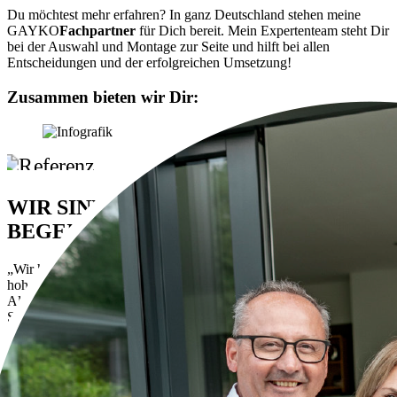
Du möchtest mehr erfahren? In ganz Deutschland stehen meine
GAYKO
Fachpartner
für Dich bereit. Mein Expertenteam steht Dir
bei der Auswahl und Montage zur Seite und hilft bei allen
Entscheidungen und der erfolgreichen Umsetzung!
Zusammen bieten wir Dir:
WIR SIND VOM ERGEBNIS
BEGEISTERT!
„Wir haben uns für GAYKO
Fenster
entschieden, da diese unsere
hohen Anforderungen an ein schlichtes und modernes Design mit
Aluminiumfront erfüllen konnten. Dabei war uns das Thema
Sicherheit ganz wichtig und somit haben wir uns natürlich für das
bekannte Sicherheitssystem GAYKOSafeGA® entschieden. Wir
sind rundherum zufrieden, vor allem die perfekte Technik und das
tolle Design begeistern uns. Und was auch zählt, für die
fachgerechte Montage und einen super Service hat GAYKO seine
regionalen Fachpartner direkt vor Ort. Auch das war uns wichtig.“