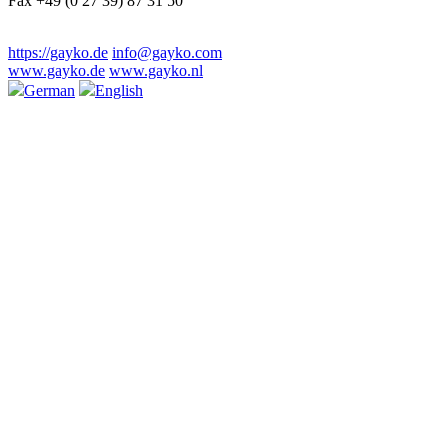
Fax +49 (0 27 39) 87 31 50
https://gayko.de
info@gayko.com
www.gayko.de
www.gayko.nl
German
English