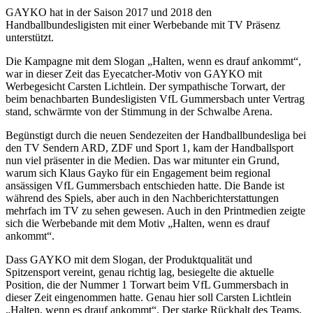
GAYKO hat in der Saison 2017 und 2018 den
Handballbundesligisten mit einer Werbebande mit TV Präsenz
unterstützt.
Die Kampagne mit dem Slogan „Halten, wenn es drauf ankommt“,
war in dieser Zeit das Eyecatcher-Motiv von GAYKO mit
Werbegesicht Carsten Lichtlein. Der sympathische Torwart, der
beim benachbarten Bundesligisten VfL Gummersbach unter Vertrag
stand, schwärmte von der Stimmung in der Schwalbe Arena.
Begünstigt durch die neuen Sendezeiten der Handballbundesliga bei
den TV Sendern ARD, ZDF und Sport 1, kam der Handballsport
nun viel präsenter in die Medien. Das war mitunter ein Grund,
warum sich Klaus Gayko für ein Engagement beim regional
ansässigen VfL Gummersbach entschieden hatte. Die Bande ist
während des Spiels, aber auch in den Nachberichterstattungen
mehrfach im TV zu sehen gewesen. Auch in den Printmedien zeigte
sich die Werbebande mit dem Motiv „Halten, wenn es drauf
ankommt“.
Dass GAYKO mit dem Slogan, der Produktqualität und
Spitzensport vereint, genau richtig lag, besiegelte die aktuelle
Position, die der Nummer 1 Torwart beim VfL Gummersbach in
dieser Zeit eingenommen hatte. Genau hier soll Carsten Lichtlein
„Halten, wenn es drauf ankommt“. Der starke Rückhalt des Teams,